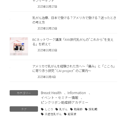
ャンサーギフト
2025年10月27日
乳がん治療、日本で受ける？アメリカで受ける？迷ったとき
の考え方
2025年10月15日
BCネットワーク講演「AYA世代乳がんの"これから"を支え
る」を終えて
2025年10月10日
アメリカで乳がんを経験された方へ～「痛み」と「こころ」
に寄り添う研究 "CAI project" のご案内～
2025年10月4日
Breast Health
、
Information
、
カテゴリー
イベント・セミナー情報
、
ピンクリボン助産師アカデミー
タグ
しこり
乳がん
助産師
授乳期
炎症性乳がん
超音波