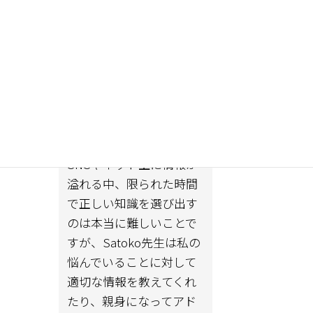
とのチャット相談を始め
日本在住 30代
させて頂きました。チャ
ットをしている期間中に
病院で家族への説明があ
ったり、手術について(再
建するか)決めなければな
りませんでした。
SNSやネット上に情報が
溢れる中、限られた時間
で正しい知識を選び出す
のは本当に難しいことで
すが、Satoko先生は私の
悩んでいることに対して
適切な情報を教えてくれ
たり、親身になってアド