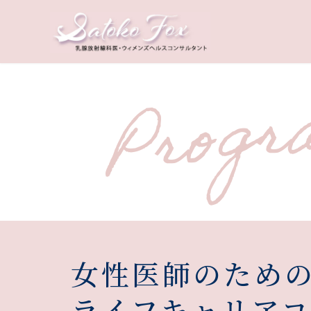
コ
ナ
ン
ビ
テ
ゲ
ン
ー
ツ
シ
へ
ョ
ス
ン
キ
に
ッ
移
プ
動
女性医師のため
ライフキャリア