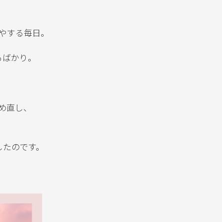
やする毎日。
るばかり。
め直し、
したのです。