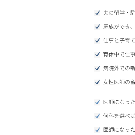
夫の留学・
家族ができ
仕事と子育
育休中で仕
病院外での
女性医師の
医師になっ
何科を選べ
医師になっ