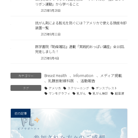
リボン運動」から学べること
2025年9月28日
抗がん剤による脱毛を防ぐには？アメリカで使える頭皮冷却
装置一覧
2025年8月11日
医学書院『助産雑誌』連載「実践的おっぱい講座」全10回、
完走しました！
2025年8月4日
Breast Health
、
Information
、
メディア掲載
カテゴリー
、
乳腺放射線科医
、
活動報告
タグ
アメリカ
スクリーニング
デンスブレスト
マンモグラフィ
乳がん
乳がん検診
超音波
前の記事