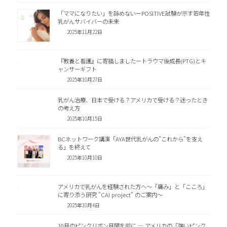
「ママになりたい」を諦めないーPOSITIVE試験が示す若年性
乳がんサバイバーの未来
2025年11月22日
『教養と看護』に寄稿しましたートラウマ後成長(PTG)とキ
ャンサーギフト
2025年10月27日
乳がん治療、日本で受ける？アメリカで受ける？迷ったとき
の考え方
2025年10月15日
BCネットワーク講演「AYA世代乳がんの"これから"を支え
る」を終えて
2025年10月10日
アメリカで乳がんを経験された方へ～「痛み」と「こころ」
に寄り添う研究 "CAI project" のご案内～
2025年10月4日
10月のピンクリボン月間を前に ― アメリカの「強いピンク