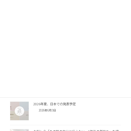
Facebook
X
LINE
関連記事
日本乳癌学会で発表しました｜継続教育が助産師さんにもた
らした変化
2026年8月1日
セミナー「陥没乳頭の理解とケア」のお知らせ
2026年6月19日
2026年夏、日本での発表予定
2026年6月3日