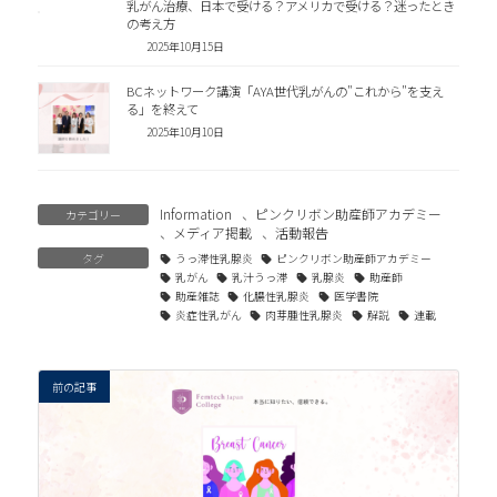
乳がん治療、日本で受ける？アメリカで受ける？迷ったとき
の考え方
2025年10月15日
BCネットワーク講演「AYA世代乳がんの"これから"を支え
る」を終えて
2025年10月10日
Information
、
ピンクリボン助産師アカデミー
カテゴリー
、
メディア掲載
、
活動報告
タグ
うっ滞性乳腺炎
ピンクリボン助産師アカデミー
乳がん
乳汁うっ滞
乳腺炎
助産師
助産雑誌
化膿性乳腺炎
医学書院
炎症性乳がん
肉芽腫性乳腺炎
解説
連載
前の記事