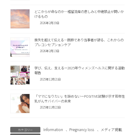
どこからが命なのか―稽留流産の悲しみと中絶禁止が問いか
けるもの
2026年2月19日
喪失を超えて伝える―医師であり当事者が語る、これからの
プレコンセプションケア
2026年2月13日
学び、伝え、支えるー2025年ウィメンズヘルスに関する活動
報告
2025年12月21日
「ママになりたい」を諦めないーPOSITIVE試験が示す若年性
乳がんサバイバーの未来
2025年11月22日
Information
、
Pregnancy loss
、
メディア掲載
カテゴリー