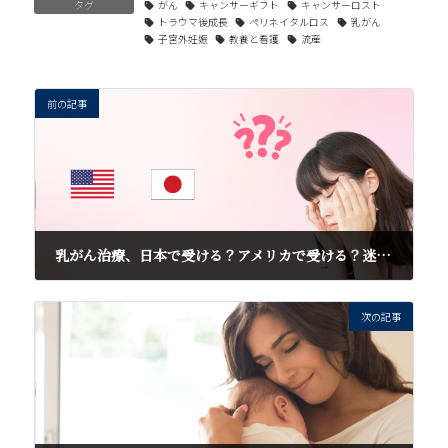
タグ
がん
キャンサーギフト
キャンサーロスト
トラウマ後成長
ペリネイタルロス
乳がん
子宮外妊娠
教養と看護
流産
前の記事
乳がん治療、日本で受ける？アメリカで受ける？迷ったときの考え方
2025年10月15日
次の記事