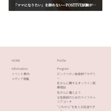
「ママになりたい」を諦めないーPOSITIVE試験が示す若年性乳がんサバイバーの未来
2025年11月22日
HOME
Profile
Information
Program
イベント案内
ピンクリボン助産師アカデミ
ー
メディア掲載
乳がんに関するオンライン医
療相談
乳がんに備えよう
女性医師のためのライフキャ
リアコーチ
“これから“を支える妊活サポ
ート