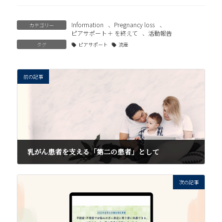
Information
、
Pregnancy loss
、
カテゴリー
ピアサポート＋ を終えて
、
活動報告
タグ
ピアサポート
流産
前の記事
乳がん患者を支える「第二の患者」として
2022年12月7日
次の記事