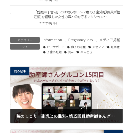
2025年9月30日
「妊娠＝子宮内」とは限らない～２度の子宮外妊娠(異所性
妊娠)を経験した女性の声と命を守るアクション～
2025年8月1日
Information
、
Pregnancy loss
、
メディア掲載
カテゴリー
タグ
ピアサポート
卵子の老化
天使ママ
妊孕性
子宮外妊娠
流産
産みどき
前の記事
脇のしこり 副乳との鑑別- 第15回目助産師さんグルコンを終えて
2024年1月13日