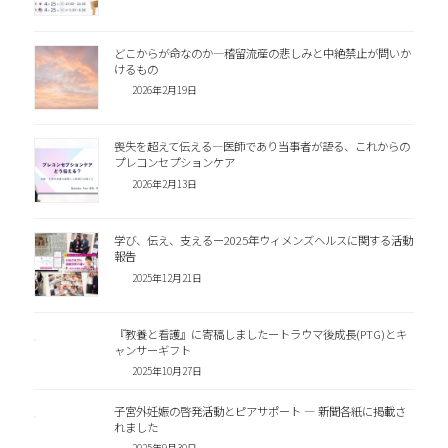
どこからが命なのか―稽留流産の悲しみと中絶禁止が問いか
けるもの
2026年2月19日
喪失を超えて伝える―医師であり当事者が語る、これからの
プレコンセプションケア
2026年2月13日
学び、伝え、支えるー2025年ウィメンズヘルスに関する活動
報告
2025年12月21日
『教養と看護』に寄稿しましたートラウマ後成長(PTG)とキ
ャンサーギフト
2025年10月27日
子宮外妊娠の啓発活動とピアサポート ― 新聞各紙に掲載さ
れました