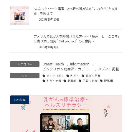
BCネットワーク講演「AYA世代乳がんの"これから"を支え
る」を終えて
2025年10月10日
アメリカで乳がんを経験された方へ～「痛み」と「こころ」
に寄り添う研究 "CAI project" のご案内～
2025年10月4日
Breast Health
、
Information
、
カテゴリー
ピンクリボン助産師アカデミー
、
メディア掲載
タグ
ピンクリボン
乳がん
乳がん啓発
乳がん治療
助産師
子育て世代
授乳期
前の記事