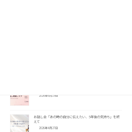
Facebook
X
LINE
関連記事
日本乳癌学会で発表しました｜継続教育が助産師さんにもた
らした変化
2026年8月1日
セミナー「陥没乳頭の理解とケア」のお知らせ
2026年6月19日
お話し会「あの時の自分に伝えたい、5年後の気持ち」を終
えて
2026年4月27日