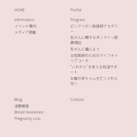
HOME
Profile
Information
Program
イベント案内
ピンクリボン助産師アカデミ
ー
メディア掲載
乳がんに関するオンライン医
療相談
乳がんに備えよう
女性医師のためのライフキャ
リアコーチ
“これから“を支える妊活サポ
ート
お腹の赤ちゃんを亡くされた
方へ
Blog
Contact
活動報告
Breast Awareness
Pregnancy Loss