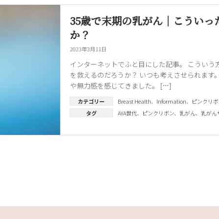
35歳で末期の乳がん｜こうい
か？
2023年3月11日
インターネットでふと目にした記事。 こういう
を救えるのだろうか？ いつも考えさせられます
や無力感を感じてきました。 […]
カテゴリー
Breast Health
、
Information
、
ピンクリボ
タグ
AYA世代
、
ピンクリボン
、
乳がん
、
乳がん