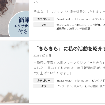
い。
そんな、忙しいママさん達を対象としたセミナ
カテゴリー
Breast Health
、
Information
、
イベント・
タグ
センチネルリンパ節生検
、
リンパ浮腫
、
射線照射
、
腋窩リンパ節郭清
「きらきら」に私の活動を紹介
2023年3月27日
三重県の子育て応援フリーマガジン「きらきら」2
ました！ 書いてくれたのは、毎日新聞の記者、
取り上げていただきまし […]
カテゴリー
Breast Health
、
Information
、
ピンクリボ
タグ
ピンクリボン
、
乳がん
、
乳がん啓発
、
乳