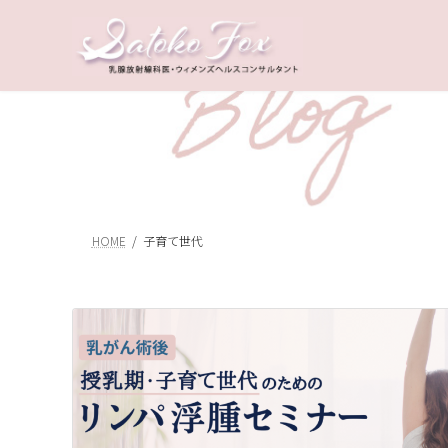
コ
ナ
ン
ビ
テ
ゲ
ン
ー
ツ
シ
へ
ョ
ス
ン
キ
に
ッ
移
プ
動
HOME
子育て世代