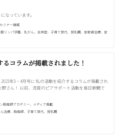
ーになっています。
セミナー情報
上肢リンパ浮腫
、
乳がん
、
合併症
、
子育て世代
、
授乳期
、
放射線治療
、
放
するコラムが掲載されました！
023年3・4月号に 私の活動を紹介するコラムが掲載され
大野さん！ 以前、流産のピアサポート活動を毎日新聞で
ン助産師アカデミー
、
メディア掲載
がん治療
、
助産師
、
子育て世代
、
授乳期