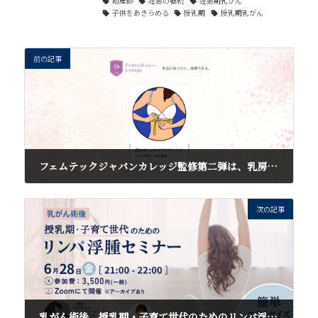
助産師
妊娠の継続
妊娠期乳がん
子供をあきらめる
授乳期
授乳期乳がん
前の記事
フェムテックジャパンカレッジ監修第二弾は、乳房のセクシャルヘルス
2024年5月16日
次の記事
乳がん術後 授乳期・子育て世代のためのリンパ浮腫セミナーのお知らせ