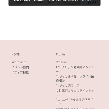
2024年6月3日
HOME
Profile
Information
Program
イベント案内
ピンクリボン助産師アカデミ
ー
メディア掲載
乳がんに関するオンライン医
療相談
乳がんに備えよう
女性医師のためのライフキャ
リアコーチ
“これから“を支える妊活サポ
ート
お腹の赤ちゃんを亡くされた