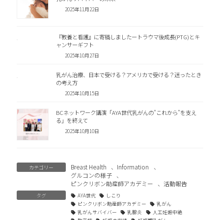
2025年11月22日
『教養と看護』に寄稿しましたートラウマ後成長(PTG)とキ
ャンサーギフト
2025年10月27日
乳がん治療、日本で受ける？アメリカで受ける？迷ったとき
の考え方
2025年10月15日
BCネットワーク講演「AYA世代乳がんの"これから"を支え
る」を終えて
2025年10月10日
Breast Health
、
Information
、
カテゴリー
グルコンの様子
、
ピンクリボン助産師アカデミー
、
活動報告
タグ
AYA世代
しこり
ピンクリボン助産師アカデミー
乳がん
乳がんサバイバー
乳腺炎
人工妊娠中絶