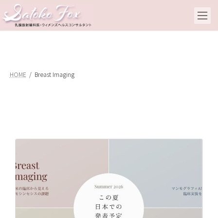
コ
ナ
ン
ビ
テ
ゲ
ン
ー
ツ
シ
へ
ョ
ス
ン
キ
に
HOME
Breast Imaging
ッ
移
プ
動
2
20
来
が
だ
ず