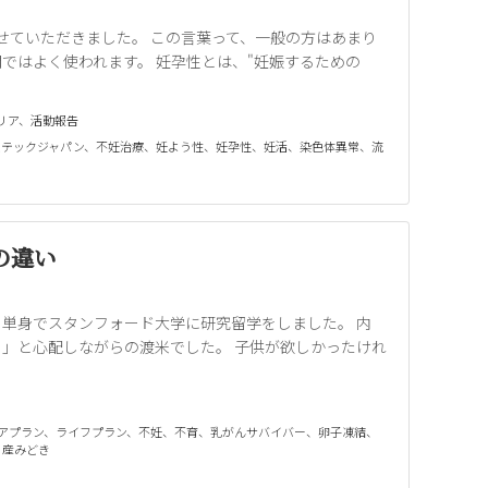
させていただきました。 この言葉って、一般の方はあまり
ではよく使われます。 妊孕性とは、"妊娠するための
リア
、
活動報告
ムテックジャパン
、
不妊治療
、
妊よう性
、
妊孕性
、
妊活
、
染色体異常
、
流
の違い
、単身でスタンフォード大学に研究留学をしました。 内
」と心配しながらの渡米でした。 子供が欲しかったけれ
アプラン
、
ライフプラン
、
不妊
、
不育
、
乳がんサバイバー
、
卵子凍結
、
、
産みどき