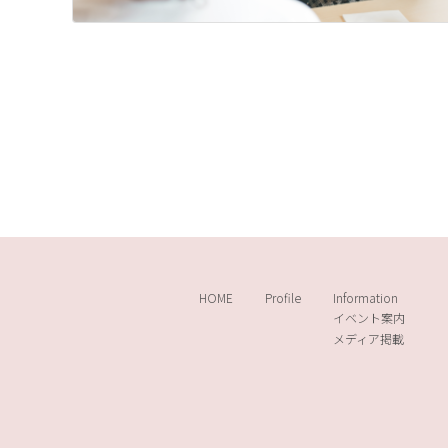
投
稿
の
ペ
ー
ジ
送
HOME
Profile
Information
イベント案内
り
メディア掲載