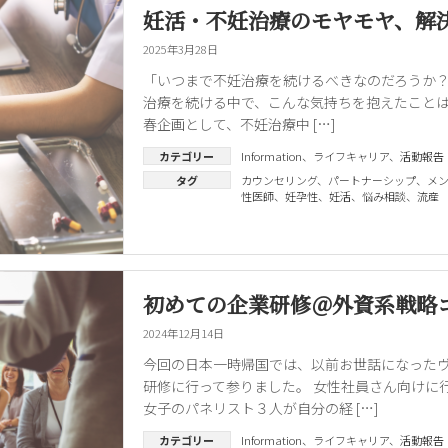
妊活・不妊治療のモヤモヤ、解
2025年3月28日
「いつまで不妊治療を続けるべきなのだろうか？
治療を続ける中で、こんな気持ちを抱えたことはあ
春企画として、不妊治療中 […]
カテゴリー
Information
、
ライフキャリア
、
活動報告
タグ
カウンセリング
、
パートナーシップ
、
メ
性医師
、
妊孕性
、
妊活
、
悩み相談
、
流産
初めての企業研修＠外資系戦略
2024年12月14日
今回の日本一時帰国では、以前お世話になった
研修に行って参りました。 女性社員さん向けに
女子のパネリスト３人が自分の経 […]
カテゴリー
Information
、
ライフキャリア
、
活動報告