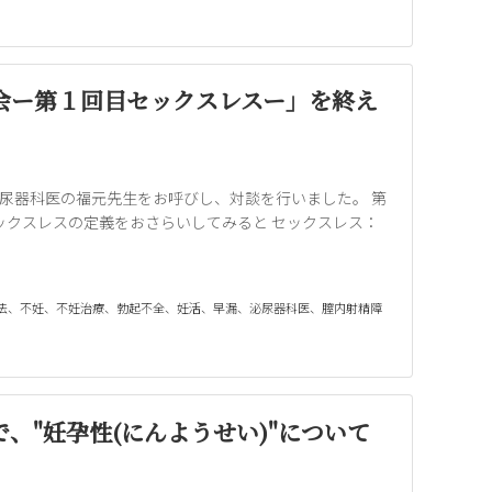
会ー第１回目セックスレスー」を終え
泌尿器科医の福元先生をお呼びし、対談を行いました。 第
ックスレスの定義をおさらいしてみると セックスレス：
法
、
不妊
、
不妊治療
、
勃起不全
、
妊活
、
早漏
、
泌尿器科医
、
膣内射精障
、"妊孕性(にんようせい)"について