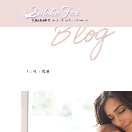
コ
ナ
ン
ビ
テ
ゲ
ン
ー
ツ
シ
へ
ョ
ス
ン
キ
に
ッ
移
プ
動
HOME
妊活