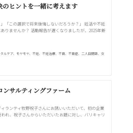
決のヒントを一緒に考えます
」「この選択で将来後悔しないだろうか？」 妊活や不妊
りませんか？ 活動報告が遅くなりましたが、2025年新
ンタルケア
、
モヤモヤ
、
不妊
、
不妊治療
、
不育
、
不育症
、
二人目問題
、
女
コンサルティングファーム
ヴィランティ牧野祝子さんにお誘いいただいて、初の企業
行われ、祝子さんからいただいたお題に対し、バリキャリ