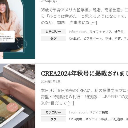
2024年9月7日
35歳で単身アメリカ留学後、晩婚、高齢出産、
ら「ひとりは産めた」と思えるようになるまで、
めない」問題。 当事者にな […]
カテゴリー
Information
、
ライフキャリア
、
妊孕性
タグ
AYA世代
、
ピアサポート
、
不妊
、
不育
、
乳
CREA2024年秋号に掲載されま
2024年9月6日
本日９月６日発売のCREAに、私の提供するプロ
常盤と特別版をW刊行！ 特別版にはBE:FIRS
米6年目だしで […]
カテゴリー
Information
、
メディア掲載
タグ
CREA掲載
、
オンライン相談
、
不妊治療
、