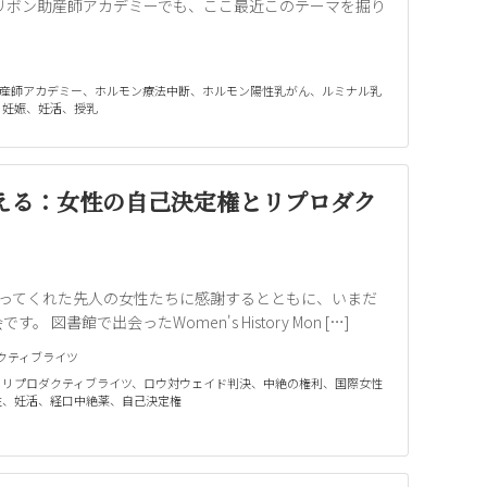
リボン助産師アカデミーでも、ここ最近このテーマを掘り
産師アカデミー
、
ホルモン療法中断
、
ホルモン陽性乳がん
、
ルミナル乳
、
妊娠
、
妊活
、
授乳
nthに考える：女性の自己決定権とリプロダク
権利を勝ち取ってくれた先人の女性たちに感謝するとともに、いまだ
書館で出会ったWomen's History Mon […]
クティブライツ
、
リプロダクティブライツ
、
ロウ対ウェイド判決
、
中絶の権利
、
国際女性
性
、
妊活
、
経口中絶薬
、
自己決定権