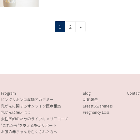
固
固
1
2
»
定
定
ペ
ペ
ー
ー
ジ
ジ
Program
Blog
Contac
ピンクリボン助産師アカデミー
活動報告
乳がんに関するオンライン医療相談
Breast Awareness
乳がんに備えよう
Pregnancy Loss
女性医師のためのライフキャリアコーチ
“これから“を支える妊活サポート
お腹の赤ちゃんを亡くされた方へ