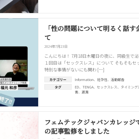
「性の問題について明るく話す
て
2024年7月23日
こんにちは！ 7月18日木曜日の夜に、同級生で
１回目は「セックスレス」について そもそもセ
特別な事情がないにも関わ […]
カテゴリー
Information
、
妊孕性
、
活動報告
タグ
ED
、
TENGA
、
セックスレス
、
タイミング
害
、
遅漏
フェムテックジャパンカレッジで
の記事監修をしました