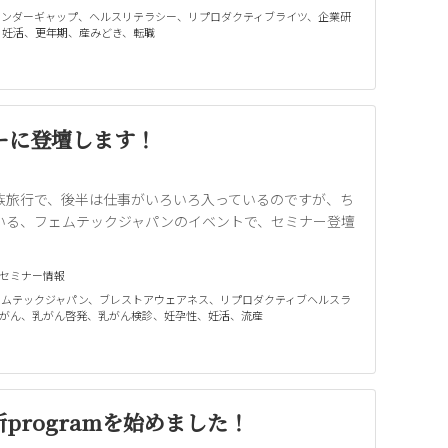
ェンダーギャップ
、
ヘルスリテラシー
、
リプロダクティブライツ
、
企業研
、
妊活
、
更年期
、
産みどき
、
転職
ーに登壇します！
族旅行で、後半は仕事がいろいろ入っているのですが、ち
いる、フェムテックジャパンのイベントで、セミナー登壇
セミナー情報
ェムテックジャパン
、
ブレストアウェアネス
、
リプロダクティブヘルスラ
がん
、
乳がん啓発
、
乳がん検診
、
妊孕性
、
妊活
、
流産
programを始めました！