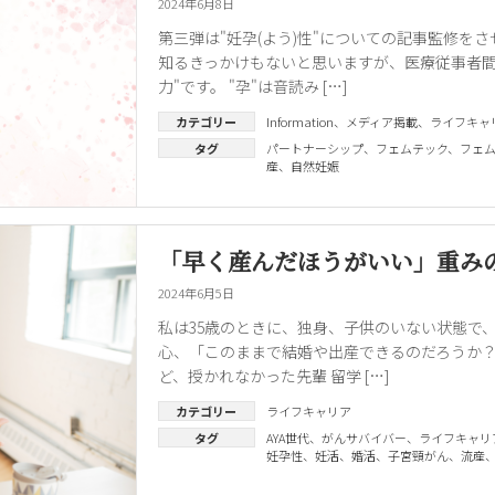
2024年6月8日
第三弾は"妊孕(よう)性"についての記事監修を
知るきっかけもないと思いますが、医療従事者間
力"です。 "孕"は音読み […]
カテゴリー
Information
、
メディア掲載
、
ライフキャ
タグ
パートナーシップ
、
フェムテック
、
フェ
産
、
自然妊娠
「早く産んだほうがいい」重み
2024年6月5日
私は35歳のときに、独身、子供のいない状態で
心、「このままで結婚や出産できるのだろうか？
ど、授かれなかった先輩 留学 […]
カテゴリー
ライフキャリア
タグ
AYA世代
、
がんサバイバー
、
ライフキャリ
妊孕性
、
妊活
、
婚活
、
子宮頸がん
、
流産