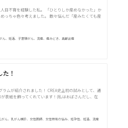
二人目不育を経験した私。 「ひとりしか産めなかった」か
めっちゃ色々考えました。 散々悩んだ「産みたくても産
がん
、
妊活
、
子宮頸がん
、
流産
、
産みどき
、
高齢出産
した！
グラムが紹介されました！ CREA史上初の試みとして、通
Tの方が表紙を飾ってくれています！(私はおばさんだし、在
乳がん
、
乳がん検診
、
女性医師
、
女性特有の悩み
、
妊孕性
、
妊活
、
流産