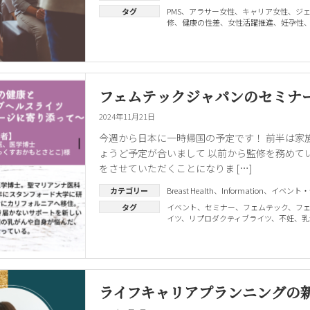
タグ
PMS
、
アラサー女性
、
キャリア女性
、
ジ
修
、
健康の性差
、
女性活躍推進
、
妊孕性
フェムテックジャパンのセミナ
2024年11月21日
今週から日本に一時帰国の予定です！ 前半は家
ょうど予定が合いまして 以前から監修を務めて
をさせていただくことになりま […]
カテゴリー
Breast Health
、
Information
、
イベント・
タグ
イベント
、
セミナー
、
フェムテック
、
フ
イツ
、
リプロダクティブライツ
、
不妊
、
乳
ライフキャリアプランニングの新