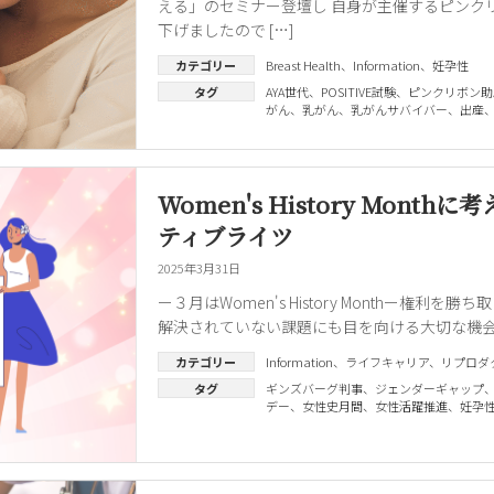
える」のセミナー登壇し 自身が主催するピンク
下げましたので […]
カテゴリー
Breast Health
、
Information
、
妊孕性
タグ
AYA世代
、
POSITIVE試験
、
ピンクリボン助
がん
、
乳がん
、
乳がんサバイバー
、
出産
Women's History Mo
ティブライツ
2025年3月31日
ー３月はWomen's History Monthー
解決されていない課題にも目を向ける大切な機会です。 図
カテゴリー
Information
、
ライフキャリア
、
リプロダ
タグ
ギンズバーグ判事
、
ジェンダーギャップ
デー
、
女性史月間
、
女性活躍推進
、
妊孕