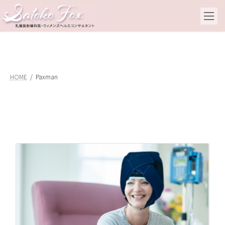
コ
ナ
ン
ビ
テ
ゲ
ン
ー
ツ
シ
へ
ョ
ス
ン
キ
に
HOME
Paxman
ッ
移
プ
動
抗
冷
20
こ
れ
い
の