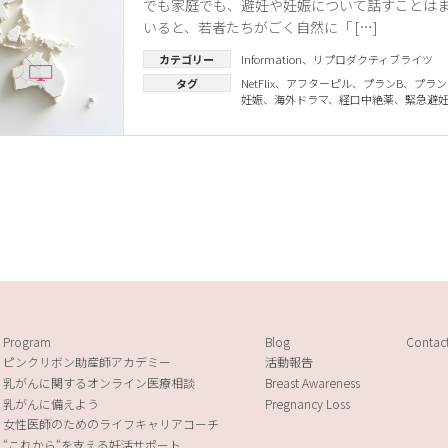
でも家庭でも、避妊や妊娠について話すことはま
いると、若者たちがごく自然に「 […]
カテゴリー
Information
、
リプロダクティブライツ
タグ
NetFlix
、
アフターピル
、
プランB
、
プラン
妊娠
、
海外ドラマ
、
経口中絶薬
、
緊急避
Program
Blog
Contac
ピンクリボン助産師アカデミー
活動報告
乳がんに関するオンライン医療相談
Breast Awareness
乳がんに備えよう
Pregnancy Loss
女性医師のためのライフキャリアコーチ
“これから“を支える妊活サポート