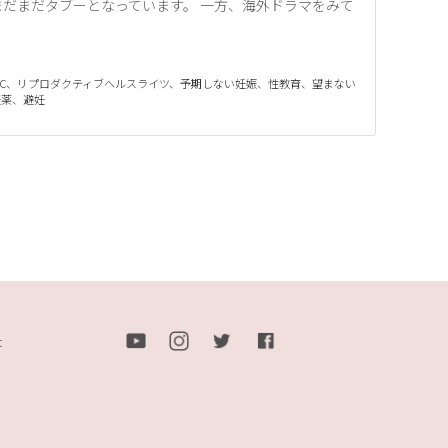
だまだタブーとなっています。 一方、海外ドラマをみて
C
、
リプロダクティブヘルスライツ
、
予期しない妊娠
、
性教育
、
望まない
妊薬
、
避妊
t