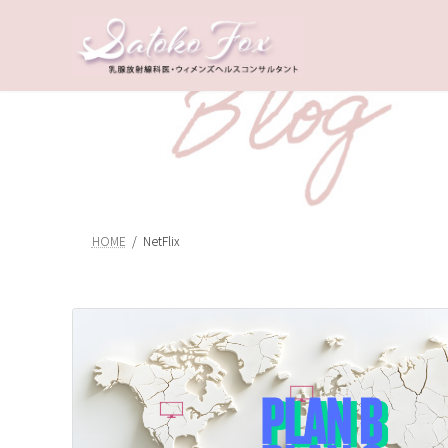
コ
ナ
ン
ビ
テ
ゲ
ン
ー
ツ
シ
へ
ョ
ス
ン
キ
に
ッ
移
プ
動
HOME
NetFlix