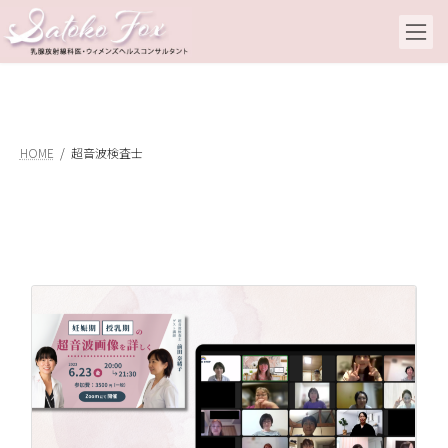
コ
ナ
ン
ビ
テ
ゲ
ン
ー
ツ
シ
へ
ョ
ス
ン
キ
に
HOME
超音波検査士
ッ
移
プ
動
セ
え
20
こ
2
期
登