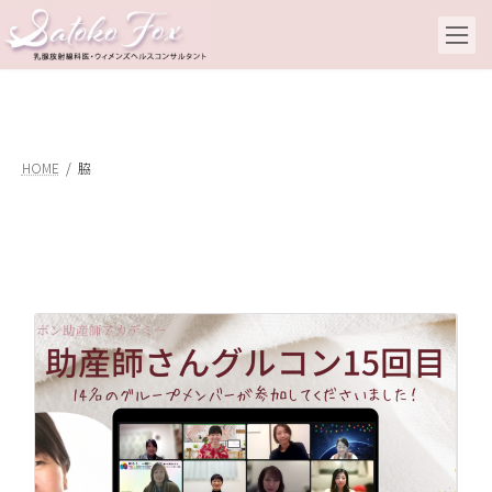
コ
ナ
ン
ビ
テ
ゲ
ン
ー
ツ
シ
へ
ョ
ス
ン
キ
に
HOME
脇
ッ
移
プ
動
脇
ン
20
こ
書
に
で