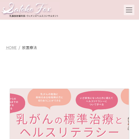
コ
ナ
ン
ビ
テ
ゲ
ン
ー
ツ
シ
へ
ョ
ス
ン
キ
に
HOME
放置療法
ッ
移
プ
動
セ
知
20
こ
り
た
て