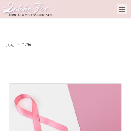
コ
ナ
ン
ビ
テ
ゲ
ン
ー
ツ
シ
へ
ョ
ス
ン
キ
に
HOME
手術後
ッ
移
プ
動
乳
20
こ
て
ラ
査