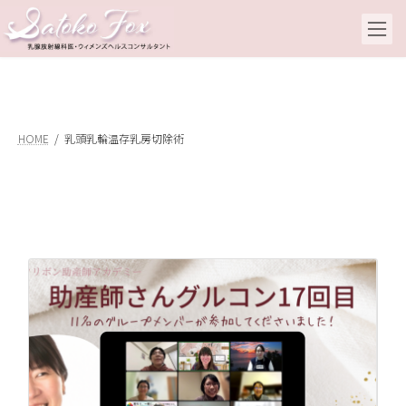
コ
ナ
ン
ビ
テ
ゲ
ン
ー
ツ
シ
へ
ョ
ス
ン
キ
に
HOME
乳頭乳輪温存乳房切除術
ッ
移
プ
動
乳
ル
20
乳
術
し