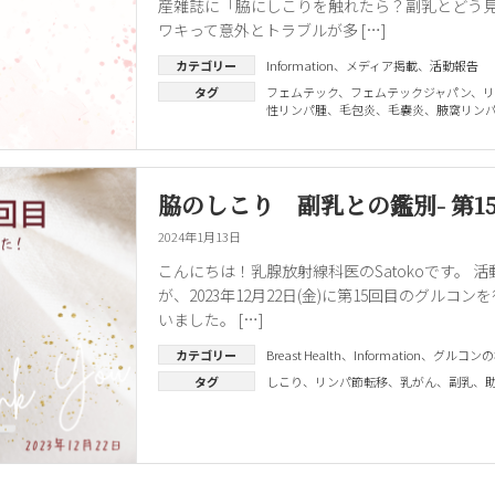
産雑誌に「脇にしこりを触れたら？副乳とどう
ワキって意外とトラブルが多 […]
カテゴリー
Information
、
メディア掲載
、
活動報告
タグ
フェムテック
、
フェムテックジャパン
、
リ
性リンパ腫
、
毛包炎
、
毛嚢炎
、
腋窩リン
脇のしこり 副乳との鑑別- 第
2024年1月13日
こんにちは！乳腺放射線科医のSatokoです。
が、2023年12月22日(金)に第15回目のグル
いました。 […]
カテゴリー
Breast Health
、
Information
、
グルコンの
タグ
しこり
、
リンパ節転移
、
乳がん
、
副乳
、