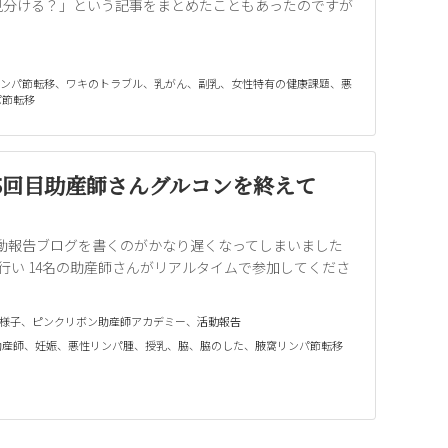
見分ける？」という記事をまとめたこともあったのですが
ンパ節転移
、
ワキのトラブル
、
乳がん
、
副乳
、
女性特有の健康課題
、
悪
パ節転移
15回目助産師さんグルコンを終えて
 活動報告ブログを書くのがかなり遅くなってしまいました
コンを行い 14名の助産師さんがリアルタイムで参加してくださ
様子
、
ピンクリボン助産師アカデミー
、
活動報告
助産師
、
妊娠
、
悪性リンパ腫
、
授乳
、
脇
、
脇のした
、
腋窩リンパ節転移