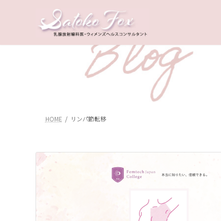
コ
ナ
ン
ビ
テ
ゲ
ン
ー
ツ
シ
へ
ョ
ス
ン
キ
に
ッ
移
プ
動
HOME
リンパ節転移