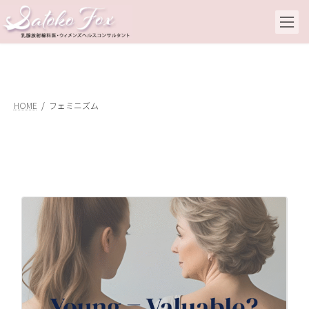
コ
ナ
ン
ビ
テ
ゲ
ン
ー
ツ
シ
へ
ョ
ス
ン
キ
に
HOME
フェミニズム
ッ
移
プ
動
ジ
女
20
近
す
多
っ