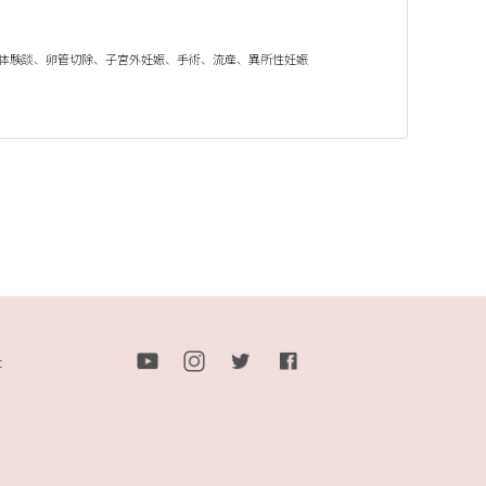
体験談
、
卵管切除
、
子宮外妊娠
、
手術
、
流産
、
異所性妊娠
t