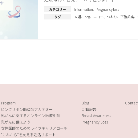
カテゴリー
Information
、
Pregnancy loss
タグ
６週
、
hcg
、
エコー
、
つわり
、
下腹部痛
、
Program
Blog
Contac
ピンクリボン助産師アカデミー
活動報告
乳がんに関するオンライン医療相談
Breast Awareness
乳がんに備えよう
Pregnancy Loss
女性医師のためのライフキャリアコーチ
“これから“を支える妊活サポート