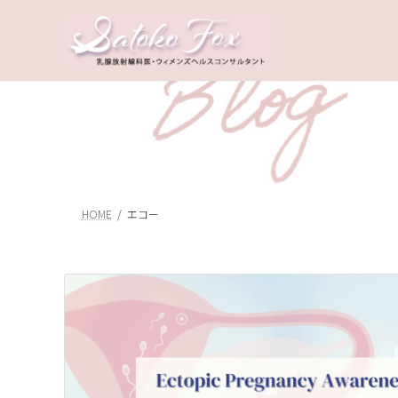
コ
ナ
ン
ビ
テ
ゲ
ン
ー
ツ
シ
へ
ョ
ス
ン
キ
に
ッ
移
プ
動
HOME
エコー