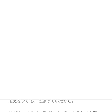
ももうひとり産みたい、と思うのだろうか？
しばらく何もできなかった。
大好きなブログを書くことも、メールを読むこと
さえもできなかった。
流産して4週間経った。
色んな人に支えられ、少しまた元気になってき
た。
そう思えてよかった。
思えないかも、と思っていたから。