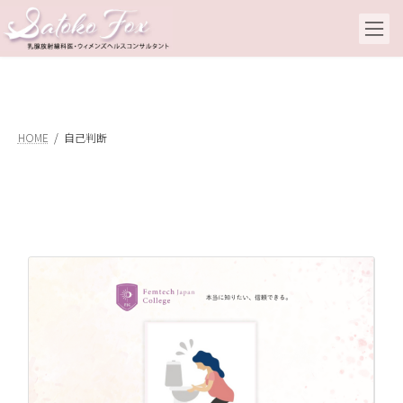
コ
ナ
ン
ビ
テ
ゲ
ン
ー
ツ
シ
へ
ョ
ス
ン
キ
に
HOME
自己判断
ッ
移
プ
動
フ
記
20
続
た
問
文