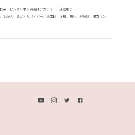
様子
、
ピンクリボン助産師アカデミー
、
活動報告
、
乳がん
、
乳がんサバイバー
、
助産師
、
注射
、
痛い
、
経験談
、
腋窩リン
t