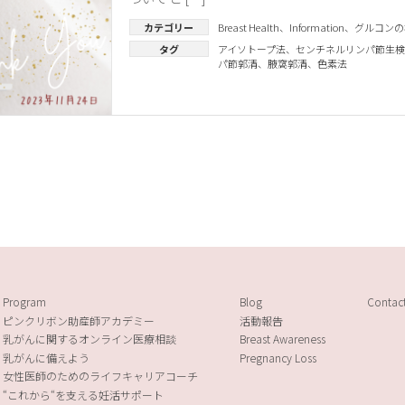
カテゴリー
Breast Health
、
Information
、
グルコンの
タグ
アイソトープ法
、
センチネルリンパ節生検
パ節郭清
、
腋窩郭清
、
色素法
Program
Blog
Contac
ピンクリボン助産師アカデミー
活動報告
乳がんに関するオンライン医療相談
Breast Awareness
乳がんに備えよう
Pregnancy Loss
女性医師のためのライフキャリアコーチ
“これから“を支える妊活サポート