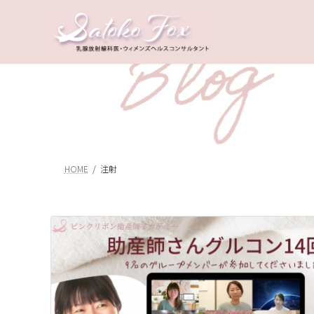
コ
ナ
ン
ビ
テ
ゲ
ン
ー
ツ
シ
へ
ョ
ス
ン
キ
に
ッ
移
プ
動
HOME
注射