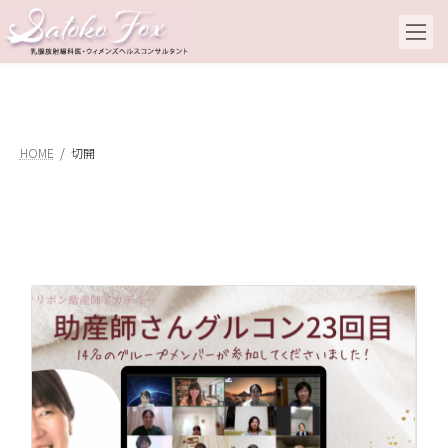
コ
ナ
ン
ビ
テ
ゲ
ン
ー
ツ
シ
へ
ョ
ス
ン
キ
に
HOME
切開
ッ
移
プ
動
乳
20
乳
も
の
こ