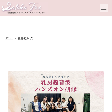
コ
ナ
ン
ビ
テ
ゲ
ン
ー
ツ
シ
へ
ョ
ス
ン
キ
に
HOME
乳房超音波
ッ
移
プ
動
助
し
20
こ
国
産
た