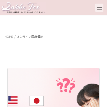
コ
ナ
ン
ビ
テ
ゲ
ン
ー
ツ
シ
へ
ョ
ス
ン
キ
に
HOME
オンライン医療相談
ッ
移
プ
動
乳
と
20
私
す
人
壁