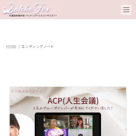
コ
ナ
ン
ビ
テ
ゲ
ン
ー
ツ
シ
へ
ョ
ス
ン
キ
に
HOME
エンディングノート
ッ
移
プ
動
A
助
20
家
観
い