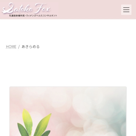
コ
ナ
ン
ビ
テ
ゲ
ン
ー
ツ
シ
へ
ョ
ス
ン
キ
に
HOME
あきらめる
ッ
移
プ
動
あ
20
不
い
事
れ